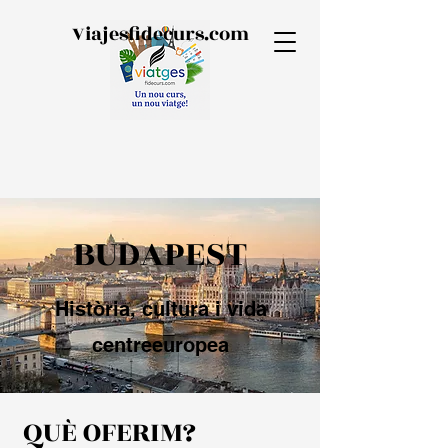
Viajesfidecurs.com
BUDAPEST
Història, cultura i vida
centreeuropea
QUÈ OFERIM?