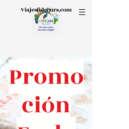
Viajesfidecurs.com
Promo
ción