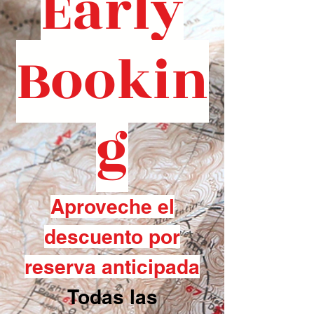
Early
Bookin
g
Aproveche el
descuento por
reserva anticipada
Todas las