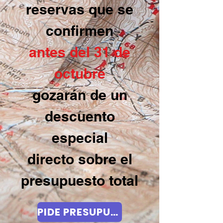
reservas que se
confirmen
antes del 31 de
octubre
gozarán de un
descuento
especial
directo sobre el
presupuesto total
PIDE PRESUPUESTO