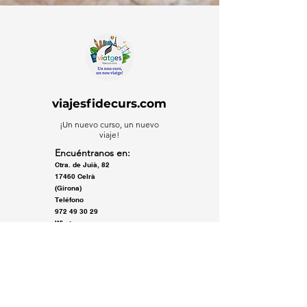
viajesfidecurs.com
¡Un nuevo curso, un nuevo
viaje!
Encuéntranos en:
Ctra. de Juià, 82
17460 Celrà
(Girona)
Teléfono
972 49 30 29
Whatsapp
972 49 30 29
Correo electrónico
info@viatgesfidecurs.com
Horario
De lunes a viernes
09h a 17h