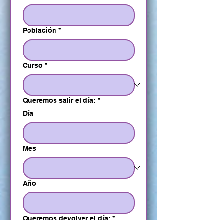
Población
*
Curso
*
Queremos salir el día:
*
Día
Mes
Año
Queremos devolver el día:
*