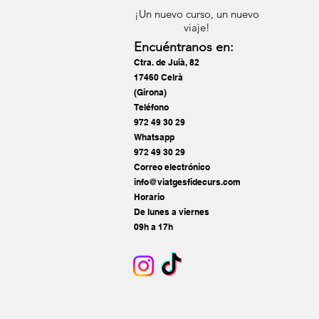
¡Un nuevo curso, un nuevo
viaje!
Encuéntranos en:
Ctra. de Juià, 82
17460 Celrà
(Girona)
Teléfono
972 49 30 29
Whatsapp
972 49 30 29
Correo electrónico
info@viatgesfidecurs.com
Horario
De lunes a viernes
09h a 17h