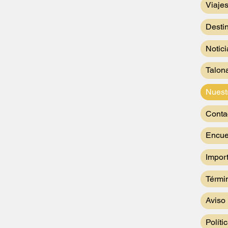
Viaje
Desti
Notic
Talona
Nuestr
Conta
Encue
Impor
Térmi
Aviso 
Políti