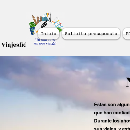
Inicio
Solicita presupuesto
P
Viajesfidecurs.com
Éstas son alguna
que han confiad
Durante los año
sus viajes, y e