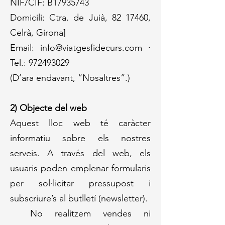
NIF/CIF: B17935743
Domicili: Ctra. de Juià, 82 17460,
Celrà, Girona]
Email: info@viatgesfidecurs.com ·
Tel.: 972493029
(D’ara endavant, “Nosaltres”.)
2) Objecte del web
Aquest lloc web té caràcter
informatiu sobre els nostres
serveis. A través del web, els
usuaris poden emplenar formularis
per sol·licitar pressupost i
subscriure’s al butlletí (newsletter).
No realitzem vendes ni