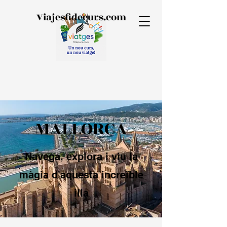
Viajesfidecurs.com
MALLORCA
Navega, explora i viu la
màgia d'aquesta increïble
illa