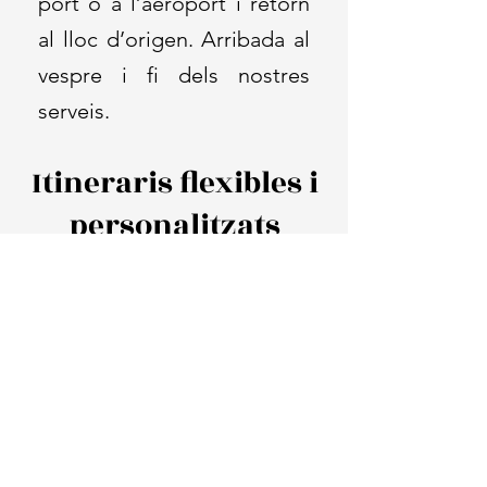
port o a l’aeroport i retorn
al lloc d’origen.
Arribada al
vespre i fi dels nostres
serveis.
Itineraris flexibles i
personalitzats
Som conscients que cada grup
és
únic, amb necessitats,
interessos i pressupostos
diferents.
Per això, des de la
nostra agència treballem amb
total
flexibilitat
per adaptar