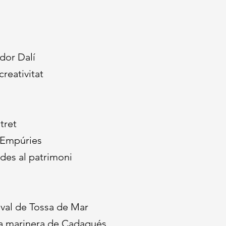
dor Dalí
creativitat
stret
'Empúries
ades al patrimoni
eval de Tossa de Mar
ra marinera de Cadaqués