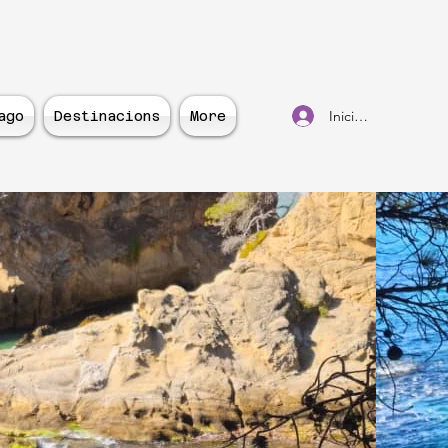
Inicia la sessió
ago
Destinacions
More