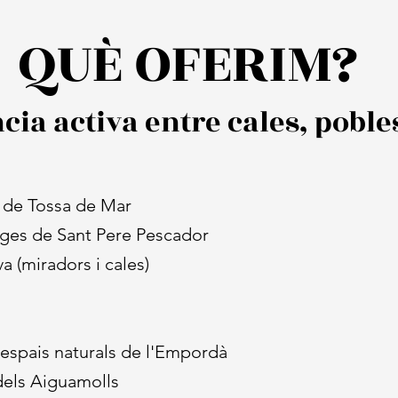
QUÈ OFERIM?
ia activa entre cales, poble
es de Tossa de Mar
latges de Sant Pere Pescador
 (miradors i cales)
i espais naturals de l'Empordà
dels Aiguamolls