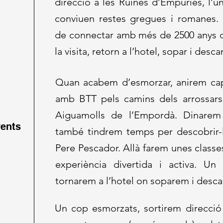
direcció a les Ruïnes d’Empúries, l’ún
conviuen restes gregues i romanes.
de connectar amb més de 2500 anys d
la visita, retorn a l’hotel, sopar i desca
Quan acabem d’esmorzar, anirem cap
amb BTT pels camins dels arrossars 
Aiguamolls de l’Empordà. Dinarem
vents
també tindrem temps per descobrir-l
Pere Pescador. Allà farem unes classes 
experiència divertida i activa. Un c
tornarem a l’hotel on soparem i desc
Un cop esmorzats, sortirem direcció 