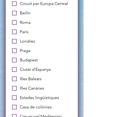
Circuit per Europa Central
Berlín
Roma
París
Londres
Praga
Budapest
Ciutat d'Espanya
Illes Balears
Illes Canàries
Estades lingüístiques
Casa de colònies
Creuer pel Mediterràni