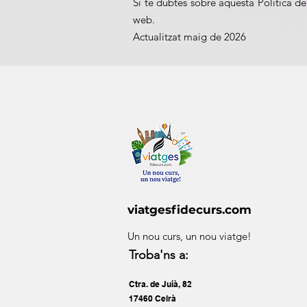
Si té dubtes sobre aquesta Política de
web.
Actualitzat maig de 2026
viatgesfidecurs.com
Un nou curs, un nou viatge!
Troba'ns a:
Ctra. de Juià, 82
17460 Celrà