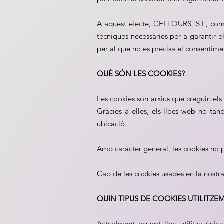
A aquest efecte, CELTOURS, S.L, com 
tècniques necessàries per a garantir e
per al que no es precisa el consentimen
QUÈ SÓN LES COOKIES?
Les cookies són arxius que creguin els
Gràcies a elles, els llocs web no tan
ubicació.
Amb caràcter general, les cookies no po
Cap de les cookies usades en la nostra
QUIN TIPUS DE COOKIES UTILITZE
Actualment aquest lloc utilitza únic