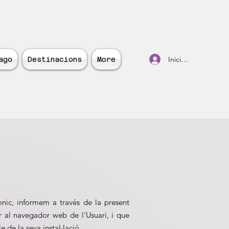
Inicia la sessió
ago
Destinacions
More
ònic, informem a través de la present
or al navegador web de l'Usuari, i que
 de la seva instal·lació.