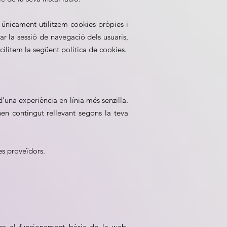
únicament utilitzem cookies pròpies i
ar la sessió de navegació dels usuaris,
cilitem la següent política de cookies.
'una experiència en línia més senzilla.
nen contingut rellevant segons la teva
es proveïdors.
 per al funcionament bàsic de la web.