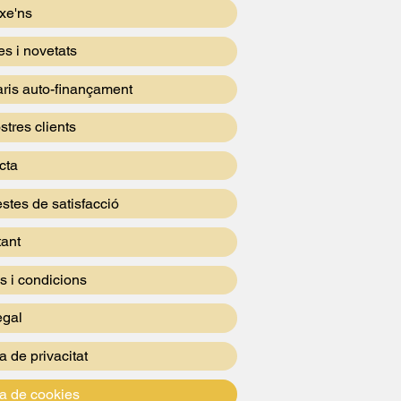
xe'ns
es i novetats
aris auto-finançament
stres clients
cta
stes de satisfacció
tant
s i condicions
egal
ca de privacitat
ca de cookies