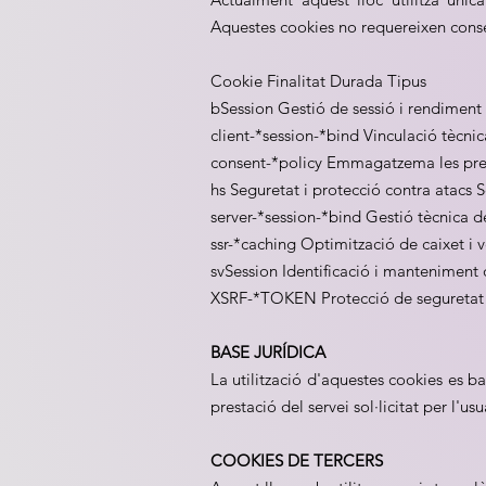
Aquestes cookies no requereixen consen
Cookie Finalitat Durada Tipus
bSession Gestió de sessió i rendiment
client-*session-*bind Vinculació tècnic
consent-*policy Emmagatzema les pre
hs Seguretat i protecció contra atacs 
server-*session-*bind Gestió tècnica d
ssr-*caching Optimització de caixet i 
svSession Identificació i manteniment 
XSRF-*TOKEN Protecció de seguretat e
BASE JURÍDICA
La utilització d'aquestes cookies es ba
prestació del servei sol·licitat per l'usu
COOKIES DE TERCERS