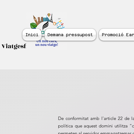
Inici
Demana pressupost
Promoció Ear
Viatgesfidecurs.com
De conformitat amb l'article 22 de l
política que aquest domini utilitza “
permeten al servidor emmagatzemar dade