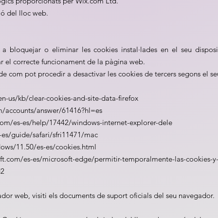
lògics proporcionats per Wix.com Ltd.
ó del lloc web.
a bloquejar o eliminar les cookies instal·lades en el seu disposi
ar el correcte funcionament de la pàgina web.
e com pot procedir a desactivar les cookies de tercers segons el s
en-us/kb/clear-cookies-and-site-data-firefox
m/accounts/answer/61416?hl=es
.com/es-es/help/17442/windows-internet-explorer-dele
s-es/guide/safari/sfri11471/mac
dows/11.50/es-es/cookies.html
ft.com/es-es/microsoft-edge/permitir-temporalmente-las-cookies-y-
d2
gador web, visiti els documents de suport oficials del seu navegador.