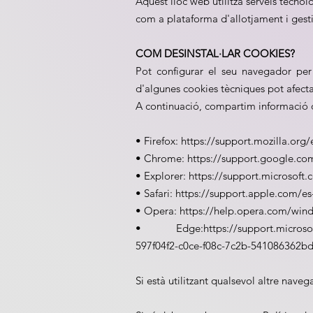
Aquest lloc web utilitza serveis tecno
com a plataforma d'allotjament i gesti
COM DESINSTAL·LAR COOKIES?
Pot configurar el seu navegador per 
d'algunes cookies tècniques pot afect
A continuació, compartim informació d
• Firefox: https://support.mozilla.org/
• Chrome: https://support.google.co
• Explorer: https://support.microsoft
• Safari: https://support.apple.com/e
• Opera: https://help.opera.com/win
• Edge:
https://support.microso
597f04f2-c0ce-f08c-7c2b-541086362b
Si està utilitzant qualsevol altre nave