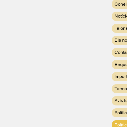
Conei
Notíci
Talon
Els no
Conta
Enque
Impor
Terme
Avís l
Políti
Políti