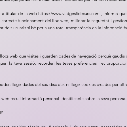
a titular de la web https://www.viatgesfidecurs.com , informa que 
l correcte funcionament del lloc web, millorar la seguretat i gestion
t dels usuaris si bé per a una total transparència en la informació fa
 llocs web que visites i guarden dades de navegació perquè gaudis d
quen la teva sessió, recorden les teves preferències i et proporcio
den llegir dades del seu disc dur, ni llegir cookies creades per altr
 web recull informació personal identificable sobre la seva persona.
M?
ament cookies tècniques, funcionals i de seguretat, necessàries