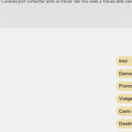
 Cookies pot contactar amb el titular del lloc web a través dels ca
Inici
Deman
Promo
Viatg
Camí 
Desti