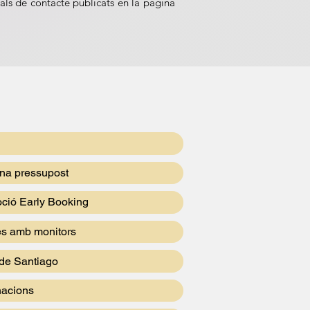
nals de contacte publicats en la pàgina
a pressupost
ció Early Booking
es amb monitors
de Santiago
nacions