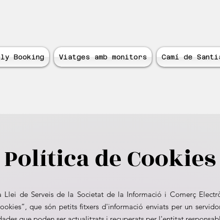
ly Booking
Viatges amb monitors
Camí de Santi
Política de Cookies
a Llei de Serveis de la Societat de la Informació i Comerç Electr
cookies”, que són petits fitxers d'informació enviats per un servid
s que poden ser actualitzats i recuperats per l'entitat responsable