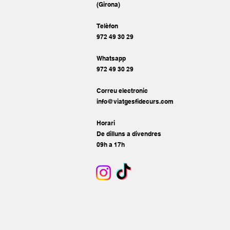
(Girona)
Telèfon
972 49 30 29
Whatsapp
972 49 30 29
Correu electronic
info@viatgesfidecurs.com
Horari
De dilluns a divendres
09h a 17h