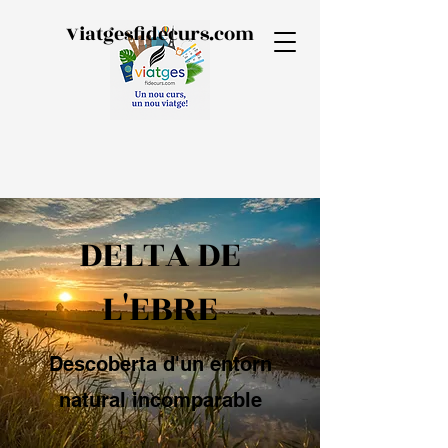
Viatgesfidecurs.com
DELTA DE
L'EBRE
Descoberta d'un entorn
natural incomparable