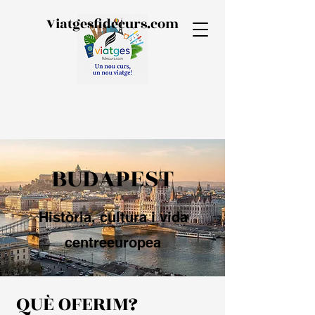
Viatgesfidecurs.com
BUDAPEST
Història, cultura i vida
centreeuropea
QUÈ OFERIM?