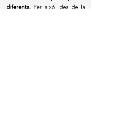
diferents.
Per això, des de la
nostra agència treballem amb
total
flexibilitat
per adaptar
cada proposta a la realitat de
cada viatge.
Aquest itinerari és una de les
nostres opcions més
sol·licitades i consolidades,
pensada per oferir una
experiència completa i
equilibrada. Tot i això, es
tracta d'una
proposta
totalment modificable:
es