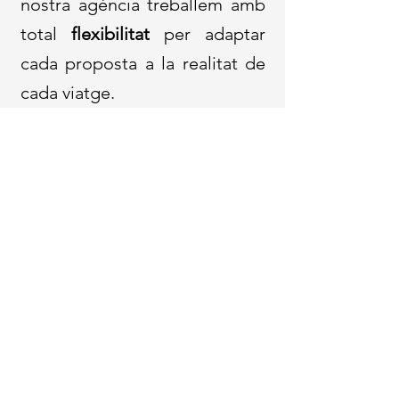
nostra agència treballem amb
total
flexibilitat
per adaptar
cada proposta a la realitat de
cada viatge.
Aquest itinerari és una de les
nostres opcions més
sol·licitades i consolidades,
pensada per oferir una
experiència completa i
equilibrada. Tot i això, es
tracta d'una
proposta
totalment modificable:
es
poden eliminar o substituir
activitats, així com incorporar