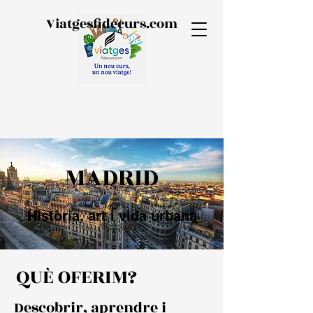
Viatgesfidecurs.com
MADRID
Història, art i vida urbana
QUÈ OFERIM?
Descobrir, aprendre i