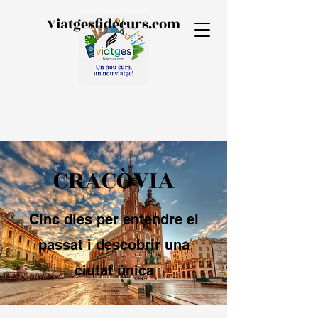
Viatgesfidecurs.com
CRACÒVIA
Cinc dies per entendre el
passat i descobrir una
ciutat única