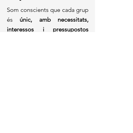
Som conscients que cada grup
és
únic, amb necessitats,
interessos i pressupostos
diferents.
Per això, des de la
nostra agència treballem amb
total
flexibilitat
per adaptar
cada proposta a la realitat de
cada viatge.
Aquest itinerari és una de les
nostres opcions més
sol·licitades i consolidades,
pensada per oferir una
experiència completa i