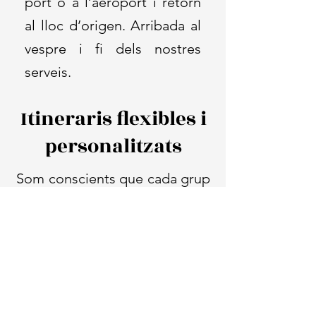
port o a l’aeroport i retorn
al lloc d’origen.
Arribada al
vespre i fi dels nostres
serveis.
Itineraris flexibles i
personalitzats
Som conscients que cada grup
és
únic, amb necessitats,
interessos i pressupostos
diferents.
Per això, des de la
nostra agència treballem amb
total
flexibilitat
per adaptar