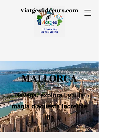
Viatgesfidecurs.com
MALLORCA
Navega, explora i viu la
màgia d'aquesta increïble
illa