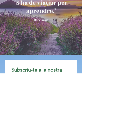
"S'ha de viatjar per
aprendre."
Mark Twain
Subscriu-te a la nostra 
newsletter • No et perdis 
res! 
😁
Email
*
Subscriure's