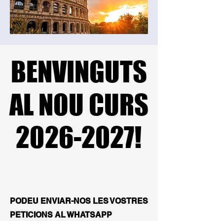
BENVINGUTS
BENVINGUTS
AL NOU CURS
AL NOU CURS
2026-2027!
2026-2027!
PODEU ENVIAR-NOS LES VOSTRES
PETICIONS AL WHATSAPP