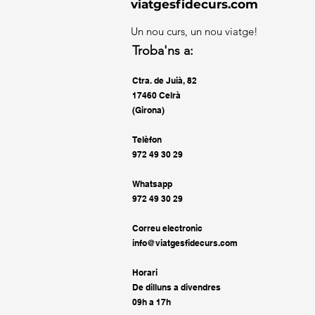
viatgesfidecurs.com
Un nou curs, un nou viatge!
Troba'ns a:
Ctra. de Juià, 82
17460 Celrà
(Girona)
Telèfon
972 49 30 29
Whatsapp
972 49 30 29
Correu electronic
info@viatgesfidecurs.com
Horari
De dilluns a divendres
09h a 17h