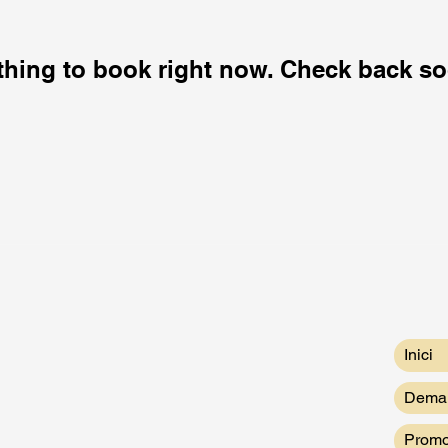
thing to book right now. Check back so
Inici
Deman
Promo