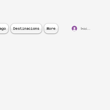
Inicia la sessió
ago
Destinacions
More