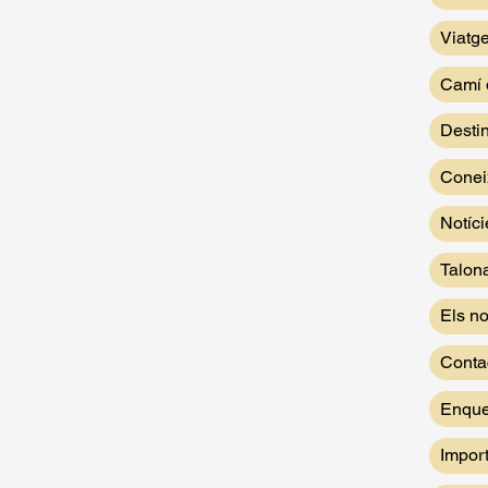
Viatg
Camí 
Desti
Conei
Notíci
Talon
Els no
Conta
Enque
Impor