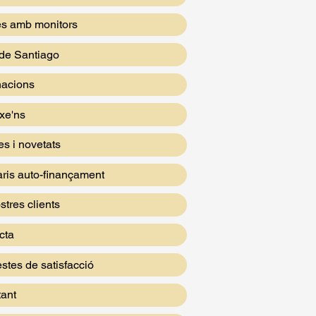
es amb monitors
de Santiago
nacions
xe'ns
es i novetats
aris auto-finançament
stres clients
cta
stes de satisfacció
tant