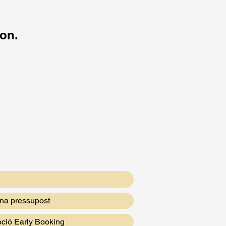
on.
a pressupost
ció Early Booking